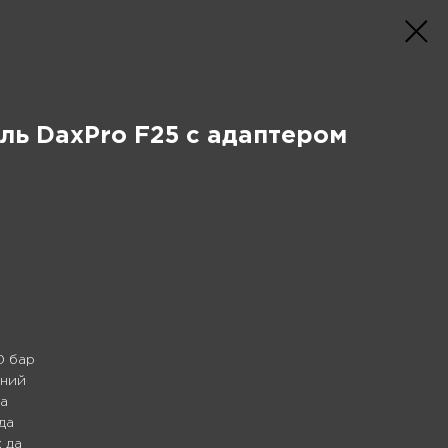
ь DaxPro F25 с адаптером
0 бар
нний
да
да
 да