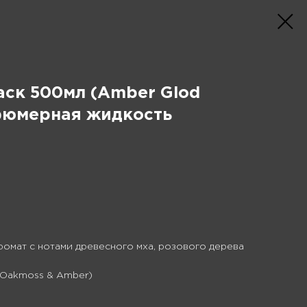
аск 500мл (Amber Glod
рфюмерная жидкость
омат с нотами древесного мха, розового дерева
n (Oakmoss & Amber)