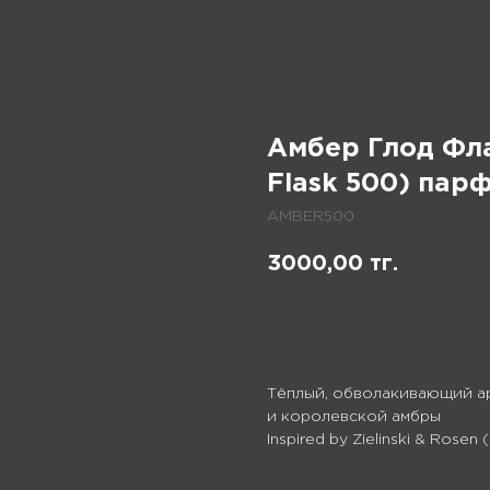
Амбер Глод Фл
Flask 500) па
AMBER500
3000,00
тг.
В корзину
Тёплый, обволакивающий ар
и королевской амбры
Inspired by Zielinski & Rose