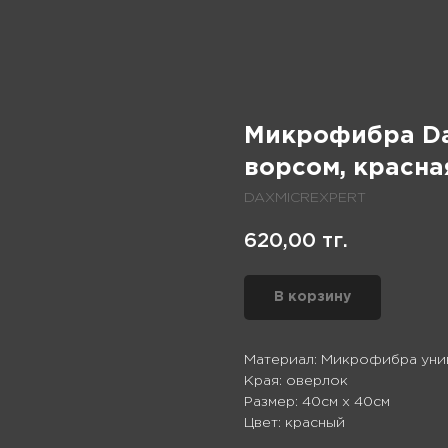
Микрофибра Da
ворсом, красна
DAXMICREXPERT
620,00
тг.
В корзину
Материал: Микрофибра уни
Края: оверлок
Размер: 40см х 40см
Цвет: красный