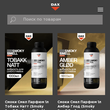
Смоки Смел Парфюм 1л
Смоки Смел Парфюм 1л
Тобакк Натт (Smoky
Амбер Глод (Smoky